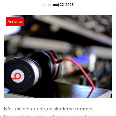
by
on
maj 22, 2026
Annonce
Når uheldet er ude, og skaderne rammer