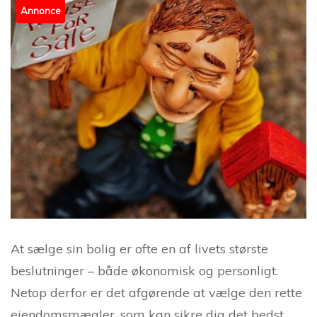
Annonce
At sælge sin bolig er ofte en af livets største
beslutninger – både økonomisk og personligt.
Netop derfor er det afgørende at vælge den rette
ejendomsmægler, som kan sikre dig det bedst