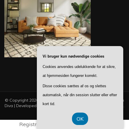
Vi bruger kun nødvendige cookies
Cookies anvendes udelukkende for at sikre,
at hjemmesiden fungerer korrekt.
Disse cookies sættes af os og slettes
automatisk, når din session slutter eller efter
© Copyright 2026
Ting Til Boligen
. All Rights Reserved.
Fashion
kort tid.
Diva | Developed By
Blossom Themes
. Powered by
WordPress
.
Privatlivspolitik
OK
Registreringsnummer DK 374 077 39