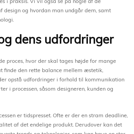
i praksis. Vi vil også se på nogle af de
 af design og hvordan man undgår dem, samt
ologi.
og dens udfordringer
e proces, hvor der skal tages højde for mange
at finde den rette balance mellem æstetik,
der opstå udfordringer i forhold til kommunikation
ter i processen, såsom designeren, kunden og
cessen er tidspresset. Ofte er der en stram deadline,
valitet af det endelige produkt. Derudover kan det
nyeste trends og teknologier, som kan have en stor