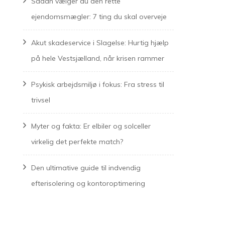
Sådan vælger du den rette
ejendomsmægler: 7 ting du skal overveje
Akut skadeservice i Slagelse: Hurtig hjælp
på hele Vestsjælland, når krisen rammer
Psykisk arbejdsmiljø i fokus: Fra stress til
trivsel
Myter og fakta: Er elbiler og solceller
virkelig det perfekte match?
Den ultimative guide til indvendig
efterisolering og kontoroptimering