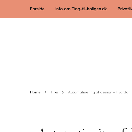
Forside
Info om Ting-til-boligen.dk
Privatli
Home
Tips
Automatisering af design – Hvordan 