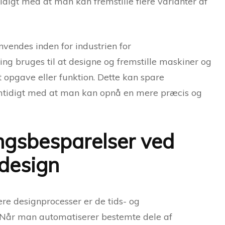
digt med at man kan fremstille flere varianter af
vendes inden for industrien for
ng bruges til at designe og fremstille maskiner og
t opgave eller funktion. Dette kan spare
amtidigt med at man kan opnå en mere præcis og
ngsbesparelser ved
 design
ere designprocesser er de tids- og
 Når man automatiserer bestemte dele af