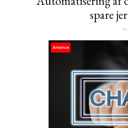
Automatisering af 
spare je
b
Annonce