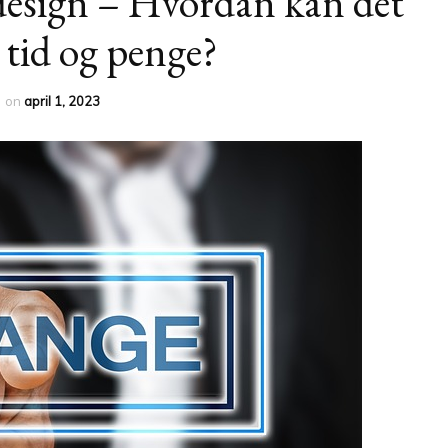
design – Hvordan kan det
r tid og penge?
y
on
april 1, 2023