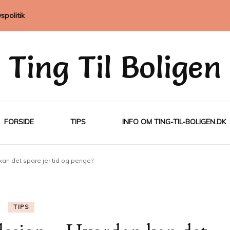
vspolitik
Ting Til Boligen
FORSIDE
TIPS
INFO OM TING-TIL-BOLIGEN.DK
kan det spare jer tid og penge?
TIPS