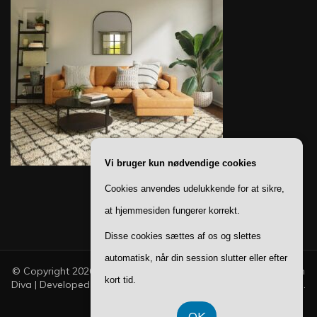
Vi bruger kun nødvendige cookies
Cookies anvendes udelukkende for at sikre,
at hjemmesiden fungerer korrekt.
Disse cookies sættes af os og slettes
automatisk, når din session slutter eller efter
© Copyright 2026
Ting Til Boligen
. All Rights Reserved.
Fashion
kort tid.
Diva | Developed By
Blossom Themes
. Powered by
WordPress
.
Privatlivspolitik
OK