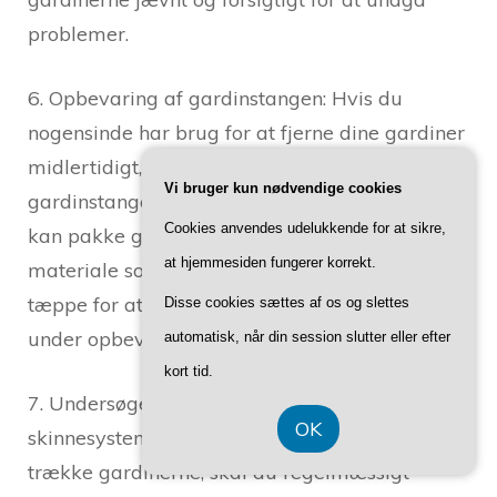
problemer.
6. Opbevaring af gardinstangen: Hvis du
nogensinde har brug for at fjerne dine gardiner
midlertidigt, er det vigtigt at opbevare
Vi bruger kun nødvendige cookies
gardinstangen korrekt for at undgå skader. Du
Cookies anvendes udelukkende for at sikre,
kan pakke gardinstangen ind i et blødt
at hjemmesiden fungerer korrekt.
materiale som f.eks. et håndklæde eller en
tæppe for at beskytte den mod ridser eller slag
Disse cookies sættes af os og slettes
under opbevaring.
automatisk, når din session slutter eller efter
kort tid.
7. Undersøgelse af gardinsnoren: Hvis dit
OK
skinnesystem bruger en gardinsnor til at
trække gardinerne, skal du regelmæssigt