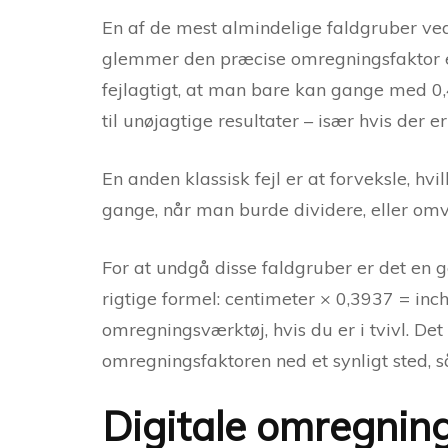
En af de mest almindelige faldgruber ved
glemmer den præcise omregningsfaktor ell
fejlagtigt, at man bare kan gange med 0,4 
til unøjagtige resultater – især hvis der e
En anden klassisk fejl er at forveksle, h
gange, når man burde dividere, eller omv
For at undgå disse faldgruber er det en g
rigtige formel: centimeter × 0,3937 = inc
omregningsværktøj, hvis du er i tvivl. De
omregningsfaktoren ned et synligt sted, så
Digitale omregning