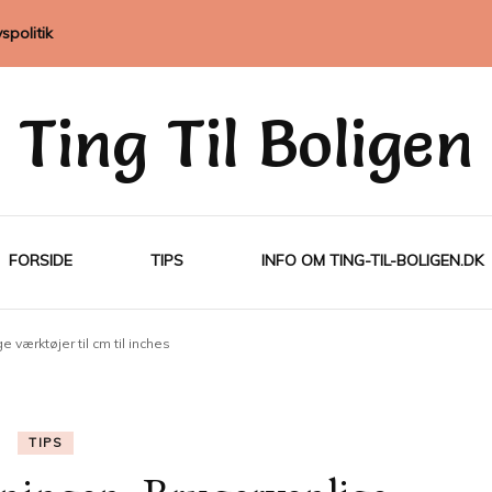
vspolitik
Ting Til Boligen
FORSIDE
TIPS
INFO OM TING-TIL-BOLIGEN.DK
 værktøjer til cm til inches
TIPS