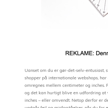
Uanset om du er gør-det-selv-entusiast, s
shopper på internationale webshops, har d
omregnes mellem centimeter og inches. F
og det kan hurtigt blive en udfordring at 
inches – eller omvendt. Netop derfor er d
undgår fejl og misforståelser, når du for 