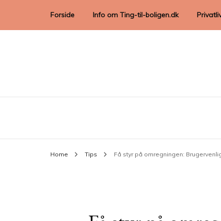
Forside
Info om Ting-til-boligen.dk
Privatli
Home
Tips
Få styr på omregningen: Brugervenlige