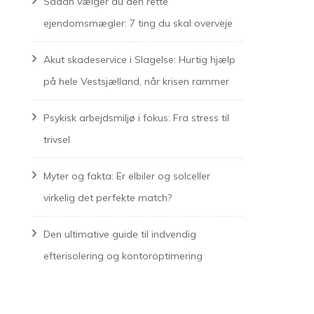
Sådan vælger du den rette
ejendomsmægler: 7 ting du skal overveje
Akut skadeservice i Slagelse: Hurtig hjælp
på hele Vestsjælland, når krisen rammer
Psykisk arbejdsmiljø i fokus: Fra stress til
trivsel
Myter og fakta: Er elbiler og solceller
virkelig det perfekte match?
Den ultimative guide til indvendig
efterisolering og kontoroptimering