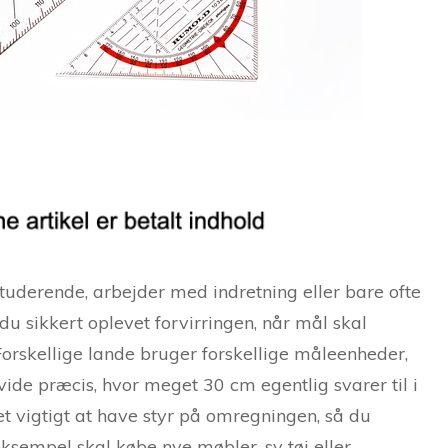
tuderende, arbejder med indretning eller bare ofte
u sikkert oplevet forvirringen, når mål skal
orskellige lande bruger forskellige måleenheder,
vide præcis, hvor meget 30 cm egentlig svarer til i
et vigtigt at have styr på omregningen, så du
eksempel skal købe nye møbler, sy tøj eller