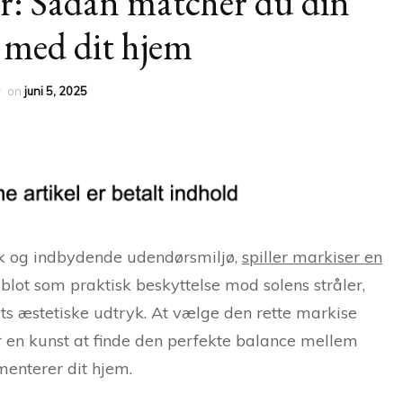
er: Sådan matcher du din
 med dit hjem
y
on
juni 5, 2025
sk og indbydende udendørsmiljø,
spiller markiser en
blot som praktisk beskyttelse mod solens stråler,
s æstetiske udtryk. At vælge den rette markise
r en kunst at finde den perfekte balance mellem
menterer dit hjem.