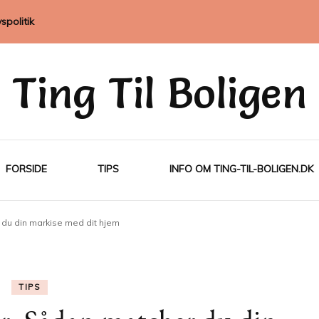
vspolitik
Ting Til Boligen
FORSIDE
TIPS
INFO OM TING-TIL-BOLIGEN.DK
 du din markise med dit hjem
TIPS