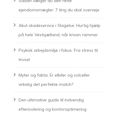
Sådan vælger du den rette
ejendomsmægler: 7 ting du skal overveje
Akut skadeservice i Slagelse: Hurtig hjælp
på hele Vestsjælland, når krisen rammer
Psykisk arbejdsmiljø i fokus: Fra stress til
trivsel
Myter og fakta: Er elbiler og solceller
virkelig det perfekte match?
Den ultimative guide til indvendig
efterisolering og kontoroptimering