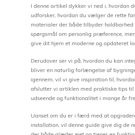
I denne artikel dykker vi ned i, hvordan 
udforsker, hvordan du vælger de rette fa
materialer der både tilbyder holdbarhed o
spørgsmål om personlig præference, men
give dit hjem et moderne og opdateret lo
Derudover ser vi på, hvordan du kan integ
bliver en naturlig forlængelse af bygninge
igennem, vil vi give inspiration til, hvo
afslutter vi artiklen med praktiske tips t
udseende og funktionalitet i mange år fr
Uanset om du er i færd med at opgradere
installation, vil denne guide give dig de 
der både glæder øjet og tjener en funktion