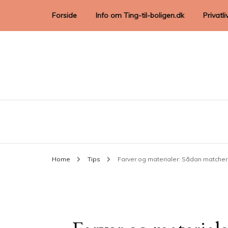
Forside
Info om Ting-til-boligen.dk
Privatli
Home
Tips
Farver og materialer: Sådan matcher