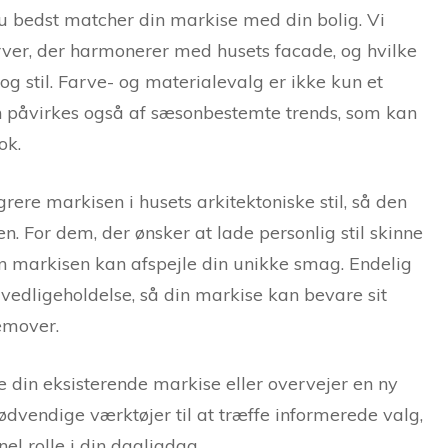
du bedst matcher din markise med din bolig. Vi
rver, der harmonerer med husets facade, og hvilke
g stil. Farve- og materialevalg er ikke kun et
 påvirkes også af sæsonbestemte trends, som kan
ok.
rere markisen i husets arkitektoniske stil, så den
n. For dem, der ønsker at lade personlig stil skinne
rdan markisen kan afspejle din unikke smag. Endelig
il vedligeholdelse, så din markise kan bevare sit
emover.
 din eksisterende markise eller overvejer en ny
nødvendige værktøjer til at træffe informerede valg,
el rolle i din dagligdag.