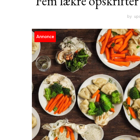
Fem lækre opskrifter
by
up
Annonce