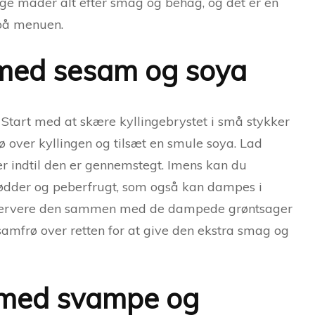
ge måder alt efter smag og behag, og det er en
 på menuen.
 med sesam og soya
Start med at skære kyllingebrystet i små stykker
over kyllingen og tilsæt en smule soya. Lad
er indtil den er gennemstegt. Imens kan du
rødder og peberfrugt, som også kan dampes i
u servere den sammen med de dampede grøntsager
 sesamfrø over retten for at give den ekstra smag og
 med svampe og