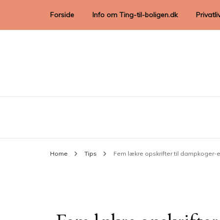
Forside
Info om Ting-til-boligen.dk
Privatli
Home
Tips
Fem lækre opskrifter til dampkoger-e