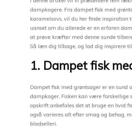
I denne artikel vil vi præsentere fem lækr
dampkogere. Fra dampet fisk med grøntsa
karamelsovs, vil du her finde inspiration 
uanset om du allerede er en erfaren damp
at prøve kræfter med denne sunde tilbere
Så læn dig tilbage, og lad dig inspirere 
1. Dampet fisk me
Dampet fisk med grøntsager er en sund og
dampkoger. Fisken kan være forskellige s
opskrift anbefales det at bruge en hvid f
også varieres alt efter smag og behag, m
bladselleri.