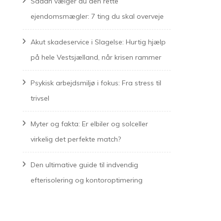
Sådan vælger du den rette
ejendomsmægler: 7 ting du skal overveje
Akut skadeservice i Slagelse: Hurtig hjælp
på hele Vestsjælland, når krisen rammer
Psykisk arbejdsmiljø i fokus: Fra stress til
trivsel
Myter og fakta: Er elbiler og solceller
virkelig det perfekte match?
Den ultimative guide til indvendig
efterisolering og kontoroptimering