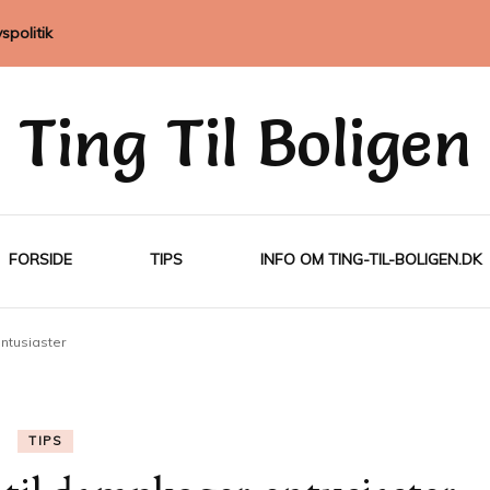
vspolitik
Ting Til Boligen
FORSIDE
TIPS
INFO OM TING-TIL-BOLIGEN.DK
ntusiaster
TIPS