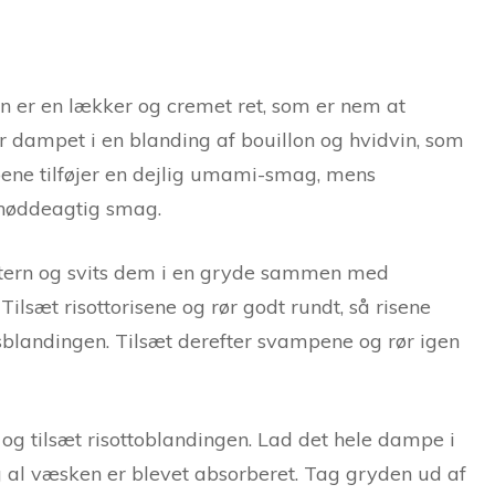
er en lækker og cremet ret, som er nem at
r dampet i en blanding af bouillon og hvidvin, som
ene tilføjer en dejlig umami-smag, mens
 nøddeagtig smag.
 tern og svits dem i en gryde sammen med
 Tilsæt risottorisene og rør godt rundt, så risene
gsblandingen. Tilsæt derefter svampene og rør igen
g tilsæt risottoblandingen. Lad det hele dampe i
og al væsken er blevet absorberet. Tag gryden ud af