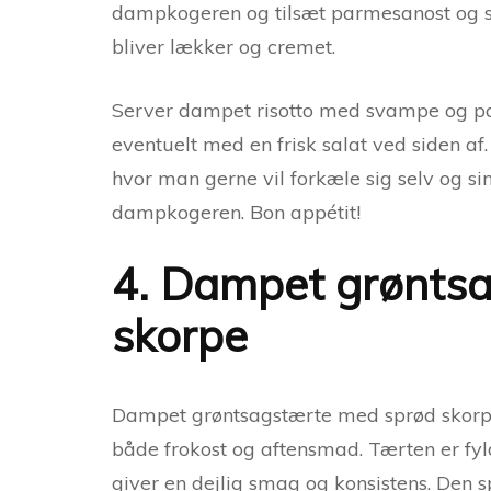
dampkogeren og tilsæt parmesanost og smø
bliver lækker og cremet.
Server dampet risotto med svampe og pa
eventuelt med en frisk salat ved siden af
hvor man gerne vil forkæle sig selv og s
dampkogeren. Bon appétit!
4. Dampet grønts
skorpe
Dampet grøntsagstærte med sprød skorpe 
både frokost og aftensmad. Tærten er fy
giver en dejlig smag og konsistens. Den sp