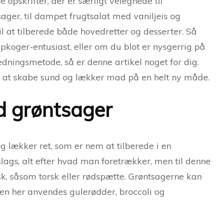
e opskrifter, der er særligt velegnede til
ger, til dampet frugtsalat med vaniljeis og
til at tilberede både hovedretter og desserter. Så
koger-entusiast, eller om du blot er nysgerrig på
dningsmetode, så er denne artikel noget for dig.
til at skabe sund og lækker mad på en helt ny måde.
d grøntsager
 lækker ret, som er nem at tilberede i en
lags, alt efter hvad man foretrækker, men til denne
isk, såsom torsk eller rødspætte. Grøntsagerne kan
en her anvendes gulerødder, broccoli og