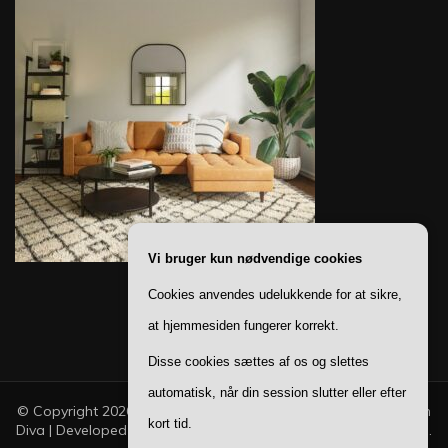
Vi bruger kun nødvendige cookies
Cookies anvendes udelukkende for at sikre,
at hjemmesiden fungerer korrekt.
Disse cookies sættes af os og slettes
automatisk, når din session slutter eller efter
© Copyright 2026
Ting Til Boligen
. All Rights Reserved.
Fashion
kort tid.
Diva | Developed By
Blossom Themes
. Powered by
WordPress
.