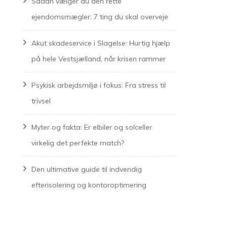
Sådan vælger du den rette
ejendomsmægler: 7 ting du skal overveje
Akut skadeservice i Slagelse: Hurtig hjælp
på hele Vestsjælland, når krisen rammer
Psykisk arbejdsmiljø i fokus: Fra stress til
trivsel
Myter og fakta: Er elbiler og solceller
virkelig det perfekte match?
Den ultimative guide til indvendig
efterisolering og kontoroptimering