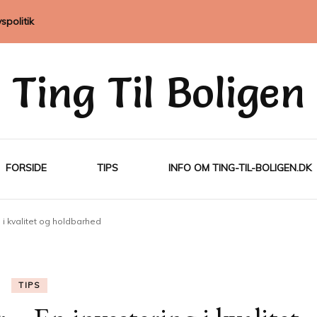
vspolitik
Ting Til Boligen
FORSIDE
TIPS
INFO OM TING-TIL-BOLIGEN.DK
g i kvalitet og holdbarhed
TIPS