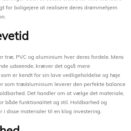
ligt for boligejere at realisere deres drømmehjem
on.
evetid
er træ, PVC og aluminium hver deres fordele. Mens
alende udseende, kræver det også mere
om er kendt for sin lave vedligeholdelse og høje
ler som træ/aluminium leverer den perfekte balance
ldbarhed. Det handler om at vælge det materiale,
or både funktionalitet og stil. Holdbarhed og
 disse materialer til en klog investering.
ghed