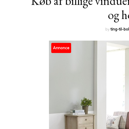
Køb af billige vinduer
og h
by
ting-til-bo
Annonce