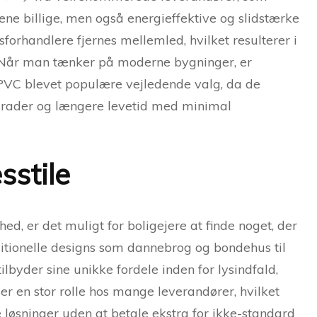
lene billige, men også energieffektive og slidstærke
forhandlere fjernes mellemled, hvilket resulterer i
%. Når man tænker på moderne bygninger, er
PVC blevet populære vejledende valg, da de
sgrader og længere levetid med minimal
sstile
hed, er det muligt for boligejere at finde noget, der
ditionelle designs som dannebrog og bondehus til
lbyder sine unikke fordele inden for lysindfald,
ler en stor rolle hos mange leverandører, hvilket
 løsninger uden at betale ekstra for ikke-standard