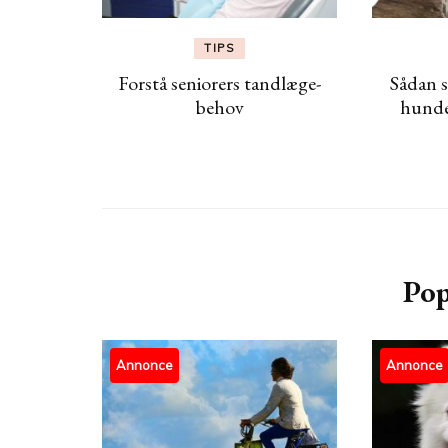
TIPS
Forstå seniorers tandlæge-
Sådan s
behov
hunde
Pop
Annonce
Annonce