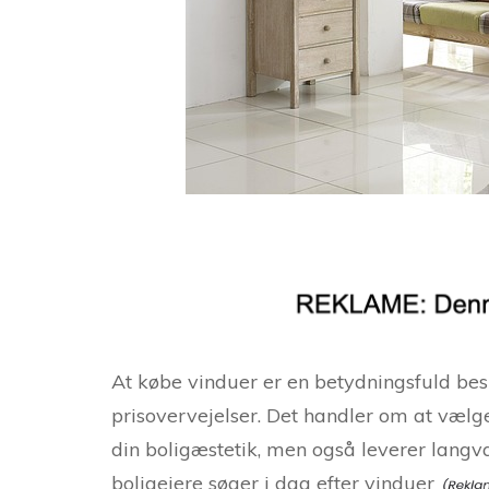
At købe vinduer er en betydningsfuld besl
prisovervejelser. Det handler om at vælg
din boligæstetik, men også leverer langv
boligejere søger i dag efter
vinduer