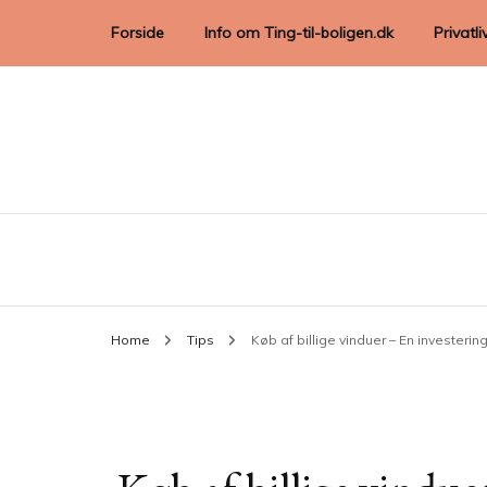
Forside
Info om Ting-til-boligen.dk
Privatli
Home
Tips
Køb af billige vinduer – En investerin