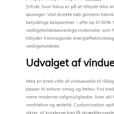
JVK.dk, hvor fokus er på at tilbyde ikke a
løsninger. Ved direkte køb gennem fabriks
betydelige besparelser – ofte op til 50
vedligeholdelsesvenlige materialer som 
tilbyder fremragende energieffektivitet
vedligeholdelse.
Udvalget af vindue
Med en bred vifte af vinduesstile til rådig
passer til enhver smag og behov. Fra tra
mere moderne valgmuligheder, hver stil ti
ventilation og æstetik. Customization spil
sikrer, at kunderne kan få skræddersyede