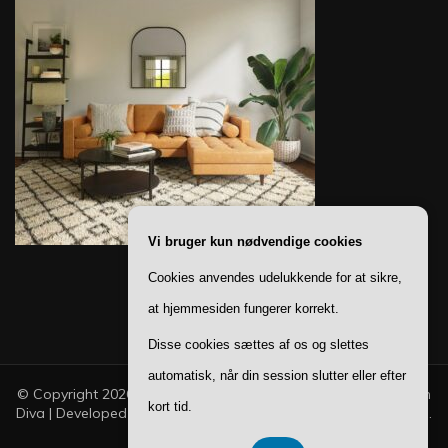
Vi bruger kun nødvendige cookies
Cookies anvendes udelukkende for at sikre,
at hjemmesiden fungerer korrekt.
Disse cookies sættes af os og slettes
automatisk, når din session slutter eller efter
© Copyright 2026
Ting Til Boligen
. All Rights Reserved.
Fashion
kort tid.
Diva | Developed By
Blossom Themes
. Powered by
WordPress
.
Privatlivspolitik