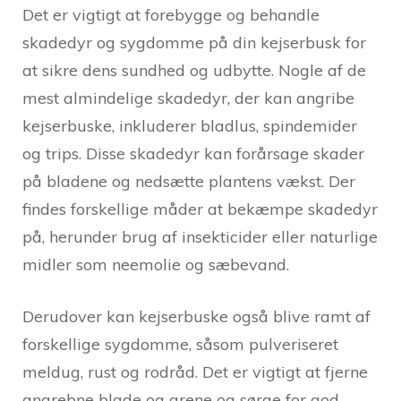
Det er vigtigt at forebygge og behandle
skadedyr og sygdomme på din kejserbusk for
at sikre dens sundhed og udbytte. Nogle af de
mest almindelige skadedyr, der kan angribe
kejserbuske, inkluderer bladlus, spindemider
og trips. Disse skadedyr kan forårsage skader
på bladene og nedsætte plantens vækst. Der
findes forskellige måder at bekæmpe skadedyr
på, herunder brug af insekticider eller naturlige
midler som neemolie og sæbevand.
Derudover kan kejserbuske også blive ramt af
forskellige sygdomme, såsom pulveriseret
meldug, rust og rodråd. Det er vigtigt at fjerne
angrebne blade og grene og sørge for god