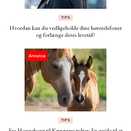
TIPS
Hvordan kan du vedligeholde dine høretelefoner
og forlænge deres levetid?
Annonce
TIPS
Fra Hoppeborg til Kængurustylter: En guide til at