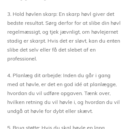
3. Hold høvlen skarp: En skarp høvl giver det
bedste resultat. Sørg derfor for at slibe din høvl
regelmæssigt, og tjek jævnligt, om høvlejernet
stadig er skarpt. Hvis det er sløvt, kan du enten
slibe det selv eller få det slebet af en
professionel.
4. Planlæg dit arbejde: Inden du går i gang
med at høvle, er det en god idé at planlægge,
hvordan du vil udføre opgaven. Tænk over,
hvilken retning du vil høvle i, og hvordan du vil
undgå at høvle for dybt eller skævt.
5. Brug støtte: Hvis du skal høvle en lang