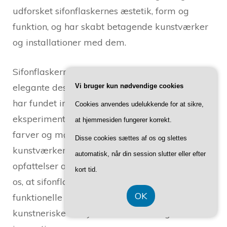
udforsket sifonflaskernes æstetik, form og
funktion, og har skabt betagende kunstværker
og installationer med dem.
Sifonflaskernes enkle, cylindriske form og
elegante design har tiltrukket kunstnere, der
Vi bruger kun nødvendige cookies
har fundet inspiration i deres æstetik. Ved at
Cookies anvendes udelukkende for at sikre,
eksperimentere med forskellige materialer,
at hjemmesiden fungerer korrekt.
farver og mønstre har kunstnere skabt unikke
Disse cookies sættes af os og slettes
kunstværker, der udfordrer traditionelle
automatisk, når din session slutter eller efter
opfattelser af flaskedesign. Disse værker viser
kort tid.
os, at sifonflasker kan være mere end blot
OK
funktionelle genstande – de kan være
kunstneriske udtryk for kreativitet og