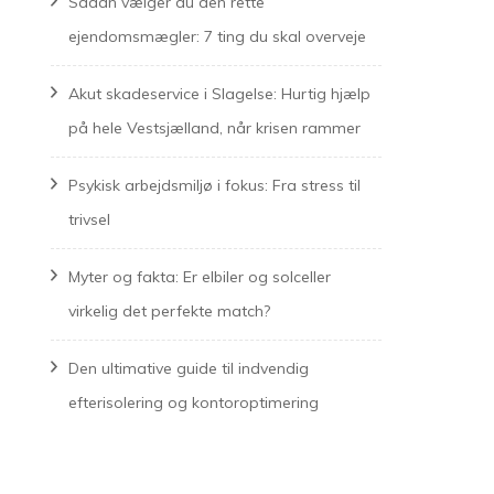
Sådan vælger du den rette
ejendomsmægler: 7 ting du skal overveje
Akut skadeservice i Slagelse: Hurtig hjælp
på hele Vestsjælland, når krisen rammer
Psykisk arbejdsmiljø i fokus: Fra stress til
trivsel
Myter og fakta: Er elbiler og solceller
virkelig det perfekte match?
Den ultimative guide til indvendig
efterisolering og kontoroptimering