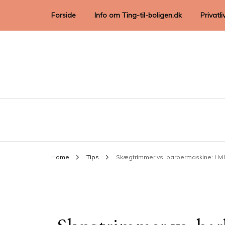
Forside
Info om Ting-til-boligen.dk
Privatli
Home
Tips
Skægtrimmer vs. barbermaskine: Hvil