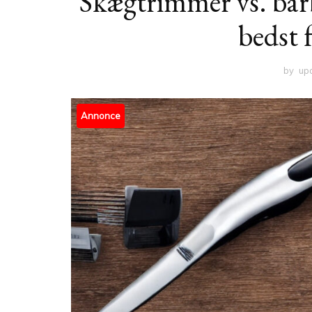
Skægtrimmer vs. bar
bedst 
by
up
Annonce