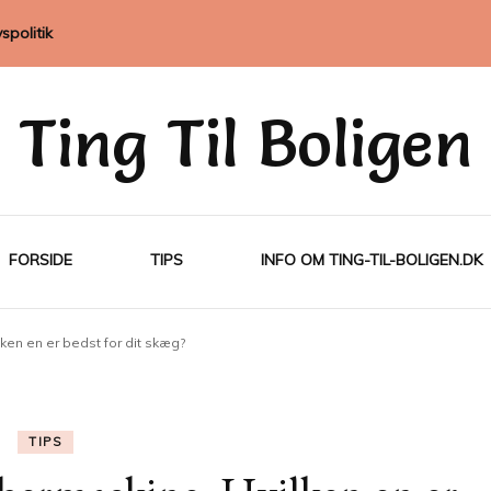
vspolitik
Ting Til Boligen
FORSIDE
TIPS
INFO OM TING-TIL-BOLIGEN.DK
ken en er bedst for dit skæg?
TIPS