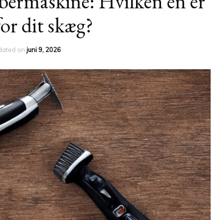
bermaskine: Hvilken en er
for dit skæg?
dated on
juni 9, 2026