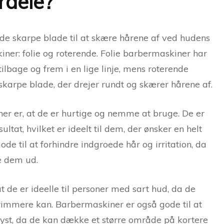
rdele?
e skarpe blade til at skære hårene af ved hudens
iner: folie og roterende. Folie barbermaskiner har
lbage og frem i en lige linje, mens roterende
arpe blade, der drejer rundt og skærer hårene af.
ner er, at de er hurtige og nemme at bruge. De er
ltat, hvilket er ideelt til dem, der ønsker en helt
de til at forhindre indgroede hår og irritation, da
ke dem ud.
 de er ideelle til personer med sart hud, da de
rimmere kan. Barbermaskiner er også gode til at
yst, da de kan dække et større område på kortere