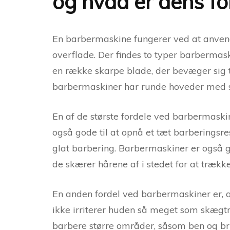
og hvad er dens fo
En barbermaskine fungerer ved at anvend
overflade. Der findes to typer barbermask
en række skarpe blade, der bevæger sig ti
barbermaskiner har runde hoveder med sk
En af de største fordele ved barbermaski
også gode til at opnå et tæt barberingsresu
glat barbering. Barbermaskiner er også go
de skærer hårene af i stedet for at træk
En anden fordel ved barbermaskiner er, at
ikke irriterer huden så meget som skægt
barbere større områder, såsom ben og br