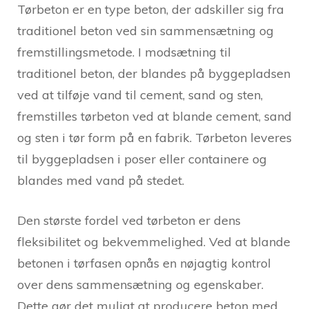
Tørbeton er en type beton, der adskiller sig fra
traditionel beton ved sin sammensætning og
fremstillingsmetode. I modsætning til
traditionel beton, der blandes på byggepladsen
ved at tilføje vand til cement, sand og sten,
fremstilles tørbeton ved at blande cement, sand
og sten i tør form på en fabrik. Tørbeton leveres
til byggepladsen i poser eller containere og
blandes med vand på stedet.
Den største fordel ved tørbeton er dens
fleksibilitet og bekvemmelighed. Ved at blande
betonen i tørfasen opnås en nøjagtig kontrol
over dens sammensætning og egenskaber.
Dette gør det muligt at producere beton med