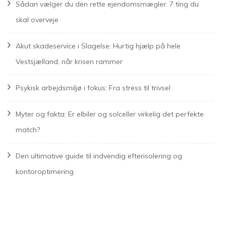
Sådan vælger du den rette ejendomsmægler: 7 ting du
skal overveje
Akut skadeservice i Slagelse: Hurtig hjælp på hele
Vestsjælland, når krisen rammer
Psykisk arbejdsmiljø i fokus: Fra stress til trivsel
Myter og fakta: Er elbiler og solceller virkelig det perfekte
match?
Den ultimative guide til indvendig efterisolering og
kontoroptimering