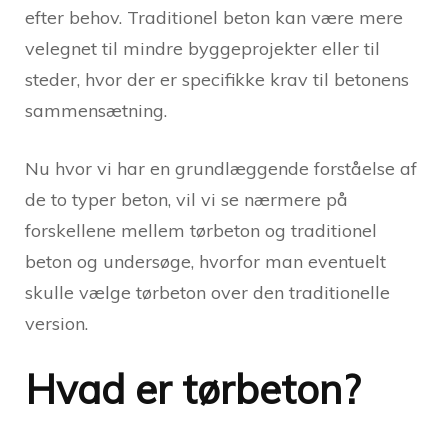
efter behov. Traditionel beton kan være mere
velegnet til mindre byggeprojekter eller til
steder, hvor der er specifikke krav til betonens
sammensætning.
Nu hvor vi har en grundlæggende forståelse af
de to typer beton, vil vi se nærmere på
forskellene mellem tørbeton og traditionel
beton og undersøge, hvorfor man eventuelt
skulle vælge tørbeton over den traditionelle
version.
Hvad er tørbeton?