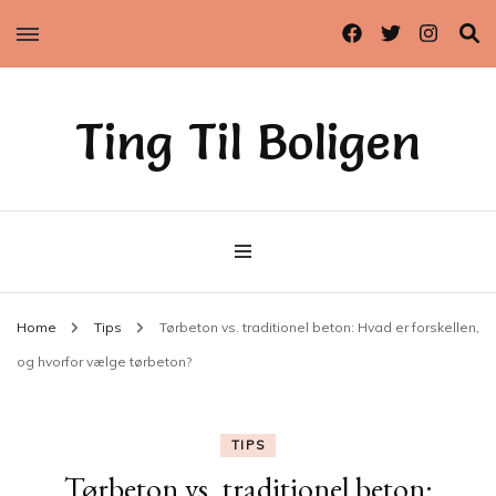
Ting Til Boligen
Home
Tips
Tørbeton vs. traditionel beton: Hvad er forskellen,
og hvorfor vælge tørbeton?
TIPS
Tørbeton vs. traditionel beton: