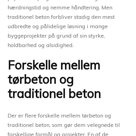
hærdningstid og nemme håndtering. Men
traditionel beton forbliver stadig den mest
udbredte og pålidelige løsning i mange
byggeprojekter på grund af sin styrke,
holdbarhed og alsidighed.
Forskelle mellem
tørbeton og
traditionel beton
Der er flere forskelle mellem tørbeton og
traditionel beton, som gør dem velegnede til
forskellige formål og projekter. En af de