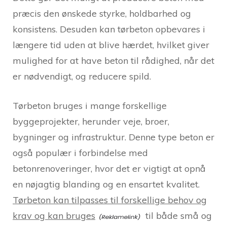
præcis den ønskede styrke, holdbarhed og
konsistens. Desuden kan tørbeton opbevares i
længere tid uden at blive hærdet, hvilket giver
mulighed for at have beton til rådighed, når det
er nødvendigt, og reducere spild.
Tørbeton bruges i mange forskellige
byggeprojekter, herunder veje, broer,
bygninger og infrastruktur. Denne type beton er
også populær i forbindelse med
betonrenoveringer, hvor det er vigtigt at opnå
en nøjagtig blanding og en ensartet kvalitet.
Tørbeton kan tilpasses til forskellige behov og
krav og kan bruges
til både små og