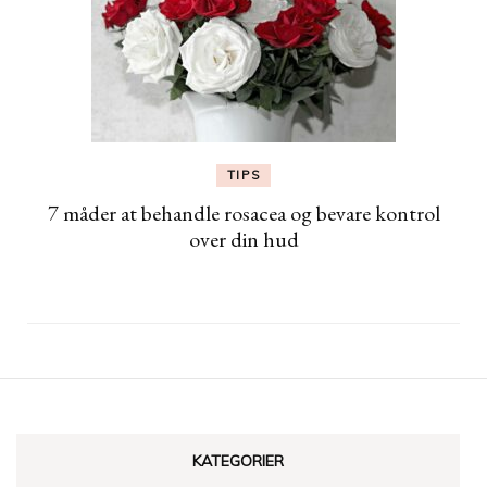
TIPS
7 måder at behandle rosacea og bevare kontrol
over din hud
KATEGORIER