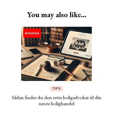
Navigation
You may also like...
Annonce
TIPS
Sådan finder du den rette boligadvokat til din
næste bolighandel