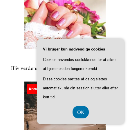
Vi bruger kun nødvendige cookies
TIPS
Cookies anvendes udelukkende for at sikre,
Bliv verdensmester i negle med de her 9 punkter
at hjemmesiden fungerer korrekt.
Disse cookies sættes af os og slettes
automatisk, når din session slutter eller efter
Annonce
kort tid.
OK