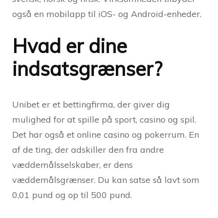
også en mobilapp til iOS- og Android-enheder.
Hvad er dine
indsatsgrænser?
Unibet er et bettingfirma, der giver dig
mulighed for at spille på sport, casino og spil.
Det har også et online casino og pokerrum. En
af de ting, der adskiller den fra andre
væddemålsselskaber, er dens
væddemålsgrænser. Du kan satse så lavt som
0,01 pund og op til 500 pund.