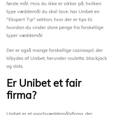
første mål. Hvis du ikke er sikker på, hvilken
type væddemål du skal lave, har Unibet en
"Ekspert Tip" sektion, hvor der er tips til,
hvordan du vinder store penge fra forskellige
typer væddemål.
Der er også mange forskellige casinospil, der
tilbydes af Unibet, herunder roulette, blackjack
og slots.
Er Unibet et fair
firma?
Unibet er et sportsvæddemålsfirma, der