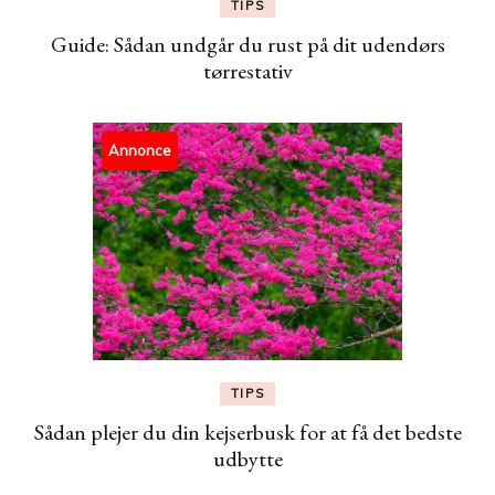
TIPS
Guide: Sådan undgår du rust på dit udendørs
tørrestativ
Annonce
TIPS
Sådan plejer du din kejserbusk for at få det bedste
udbytte