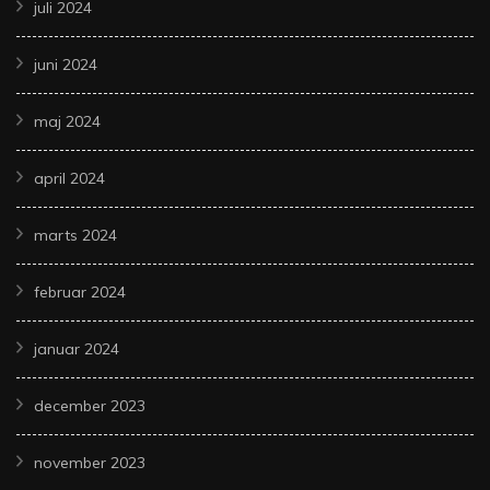
juli 2024
juni 2024
maj 2024
april 2024
marts 2024
februar 2024
januar 2024
december 2023
november 2023