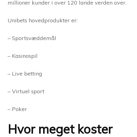
millioner kunder i over 120 lande verden over.
Unibets hovedprodukter er:
– Sportsvæddemål
– Kasinospil
– Live betting
– Virtuel sport
– Poker
Hvor meget koster