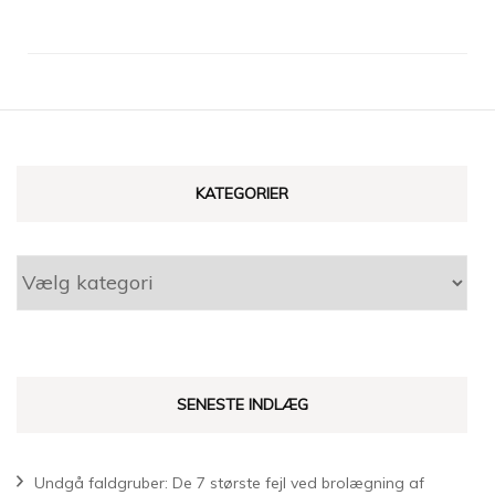
KATEGORIER
Kategorier
SENESTE INDLÆG
Undgå faldgruber: De 7 største fejl ved brolægning af