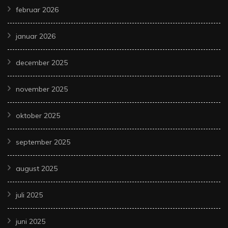
februar 2026
januar 2026
december 2025
november 2025
oktober 2025
september 2025
august 2025
juli 2025
juni 2025