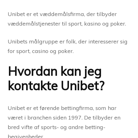
Unibet er et væddemålsfirma, der tilbyder
væddemålstjenester til sport, kasino og poker.
Unibets målgruppe er folk, der interesserer sig
for sport, casino og poker.
Hvordan kan jeg
kontakte Unibet?
Unibet er et førende bettingfirma, som har
været i branchen siden 1997. De tilbyder en
bred vifte af sports- og andre betting-
begivenheder.