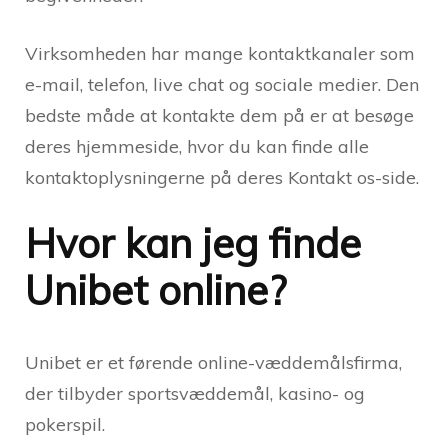
Virksomheden har mange kontaktkanaler som
e-mail, telefon, live chat og sociale medier. Den
bedste måde at kontakte dem på er at besøge
deres hjemmeside, hvor du kan finde alle
kontaktoplysningerne på deres Kontakt os-side.
Hvor kan jeg finde
Unibet online?
Unibet er et førende online-væddemålsfirma,
der tilbyder sportsvæddemål, kasino- og
pokerspil.