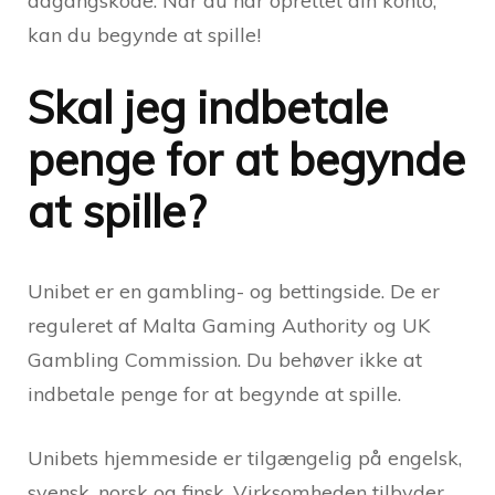
adgangskode. Når du har oprettet din konto,
kan du begynde at spille!
Skal jeg indbetale
penge for at begynde
at spille?
Unibet er en gambling- og bettingside. De er
reguleret af Malta Gaming Authority og UK
Gambling Commission. Du behøver ikke at
indbetale penge for at begynde at spille.
Unibets hjemmeside er tilgængelig på engelsk,
svensk, norsk og finsk. Virksomheden tilbyder