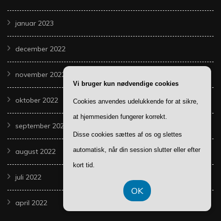
januar 2023
december 2022
november 2022
Vi bruger kun nødvendige cookies
oktober 2022
Cookies anvendes udelukkende for at sikre,
at hjemmesiden fungerer korrekt.
september 2022
Disse cookies sættes af os og slettes
automatisk, når din session slutter eller efter
august 2022
kort tid.
juli 2022
OK
april 2022