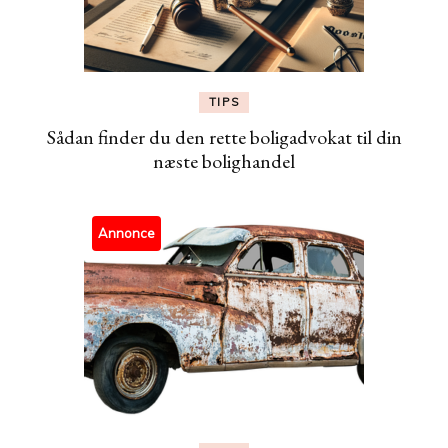
TIPS
Sådan finder du den rette boligadvokat til din
næste bolighandel
Annonce