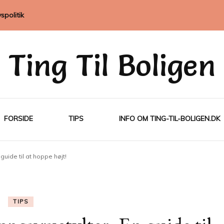
vspolitik
Ting Til Boligen
FORSIDE
TIPS
INFO OM TING-TIL-BOLIGEN.DK
guide til at hoppe højt!
TIPS