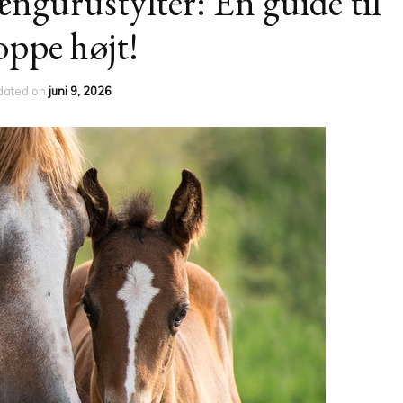
ngurustylter: En guide til
oppe højt!
dated on
juni 9, 2026