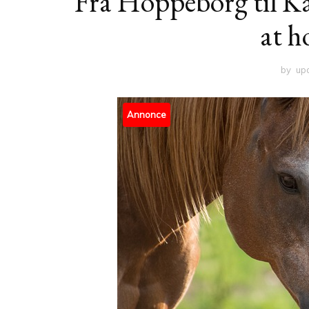
Fra Hoppeborg til Kæ
at h
by
up
Annonce