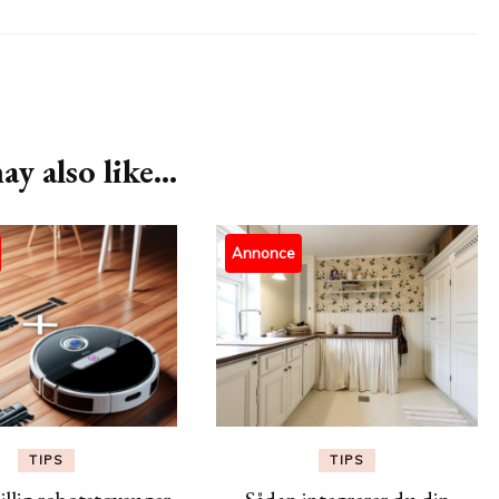
y also like...
Annonce
TIPS
TIPS
illig robotstøvsuger
Sådan integrerer du din