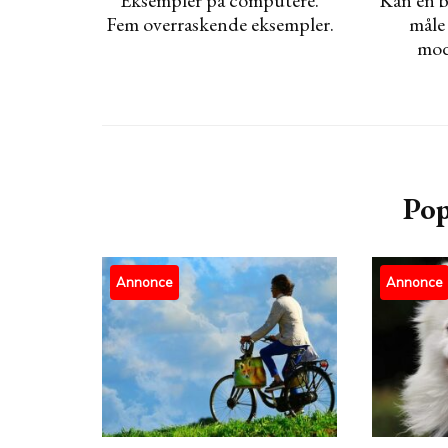
Fem overraskende eksempler.
måle
mode
Pop
Annonce
Annonce