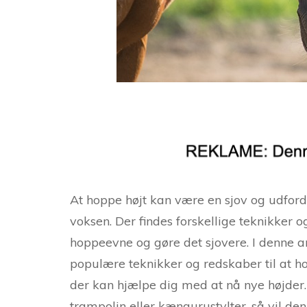
At hoppe højt kan være en sjov og udford
voksen. Der findes forskellige teknikker 
hoppeevne og gøre det sjovere. I denne a
populære teknikker og redskaber til at hop
der kan hjælpe dig med at nå nye højder.
trampolin eller kængurustylter, så vil de