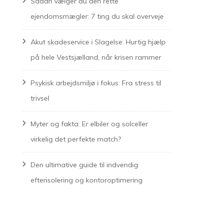
Sådan vælger du den rette
ejendomsmægler: 7 ting du skal overveje
Akut skadeservice i Slagelse: Hurtig hjælp
på hele Vestsjælland, når krisen rammer
Psykisk arbejdsmiljø i fokus: Fra stress til
trivsel
Myter og fakta: Er elbiler og solceller
virkelig det perfekte match?
Den ultimative guide til indvendig
efterisolering og kontoroptimering