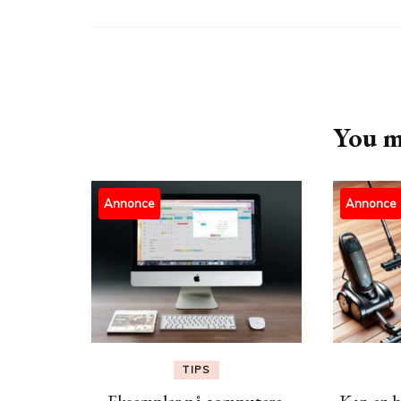
Post
Navigation
You ma
Annonce
Annonce
TIPS
Eksempler på computere.
Kan en b