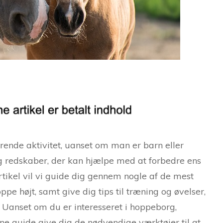
rende aktivitet, uanset om man er barn eller
og redskaber, der kan hjælpe med at forbedre ens
rtikel vil vi guide dig gennem nogle af de mest
pe højt, samt give dig tips til træning og øvelser,
 Uanset om du er interesseret i hoppeborg,
nne guide give dig de nødvendige værktøjer til at