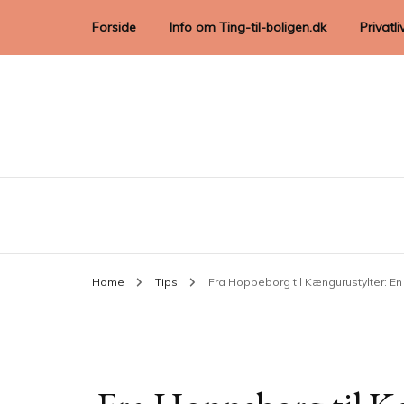
Forside
Info om Ting-til-boligen.dk
Privatli
Home
Tips
Fra Hoppeborg til Kængurustylter: En 