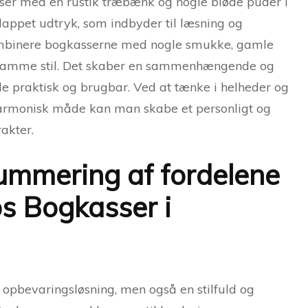
er med en rustik træbænk og nogle bløde puder i
slappet udtryk, som indbyder til læsning og
ombinere bogkasserne med nogle smukke, gamle
i samme stil. Det skaber en sammenhængende og
de praktisk og brugbar. Ved at tænke i helheder og
harmonisk måde kan man skabe et personligt og
akter.
ummering af fordelene
s Bogkasser i
opbevaringsløsning, men også en stilfuld og