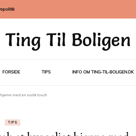
vspolitik
Ting Til Boligen
FORSIDE
TIPS
INFO OM TING-TIL-BOLIGEN.DK
hjørne med en rustik touch
TIPS