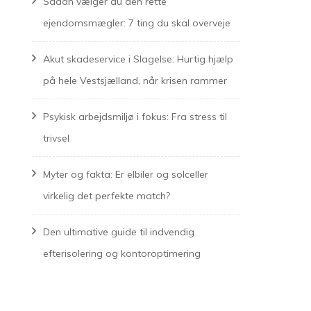
Sådan vælger du den rette
ejendomsmægler: 7 ting du skal overveje
Akut skadeservice i Slagelse: Hurtig hjælp
på hele Vestsjælland, når krisen rammer
Psykisk arbejdsmiljø i fokus: Fra stress til
trivsel
Myter og fakta: Er elbiler og solceller
virkelig det perfekte match?
Den ultimative guide til indvendig
efterisolering og kontoroptimering