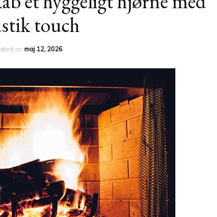
b et hyggeligt hjørne med
ustik touch
ated on
maj 12, 2026