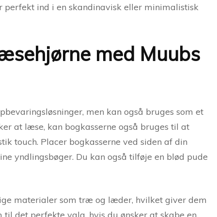
r perfekt ind i en skandinavisk eller minimalistisk
 læsehjørne med Muubs
opbevaringsløsninger, men kan også bruges som et
sker at læse, kan bogkasserne også bruges til at
tik touch. Placer bogkasserne ved siden af din
ine yndlingsbøger. Du kan også tilføje en blød pude
ige materialer som træ og læder, hvilket giver dem
m til det perfekte valg, hvis du ønsker at skabe en