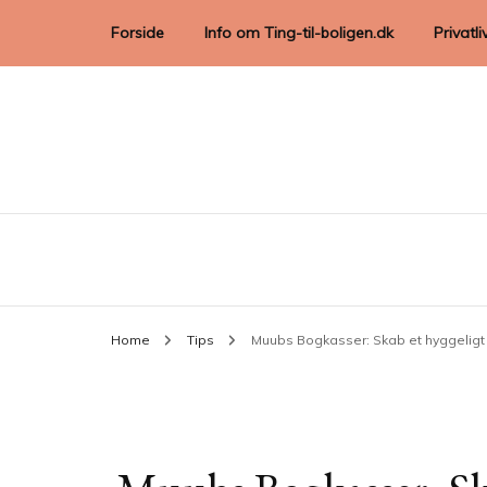
Forside
Info om Ting-til-boligen.dk
Privatli
Home
Tips
Muubs Bogkasser: Skab et hyggeligt 