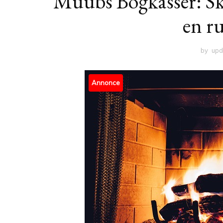
Muubs Bogkasser: Ska
en r
by
upd
Annonce