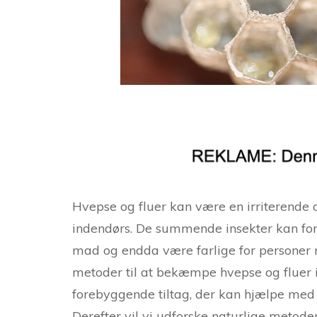
Hvepse og fluer kan være en irriterende o
indendørs. De summende insekter kan forst
mad og endda være farlige for personer me
metoder til at bekæmpe hvepse og fluer i
forebyggende tiltag, der kan hjælpe med 
Derefter vil vi udforske naturlige metod