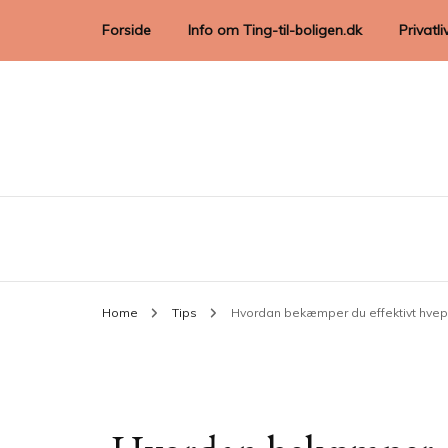
Forside
Info om Ting-til-boligen.dk
Privatli
Home
Tips
Hvordan bekæmper du effektivt hvep