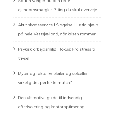
Sådan vælger du den rette
ejendomsmægler: 7 ting du skal overveje
Akut skadeservice i Slagelse: Hurtig hjælp
på hele Vestsjælland, når krisen rammer
Psykisk arbejdsmiljø i fokus: Fra stress til
trivsel
Myter og fakta: Er elbiler og solceller
virkelig det perfekte match?
Den ultimative guide til indvendig
efterisolering og kontoroptimering