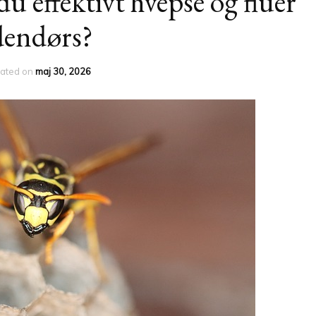
effektivt hvepse og fluer
dendørs?
ated on
maj 30, 2026