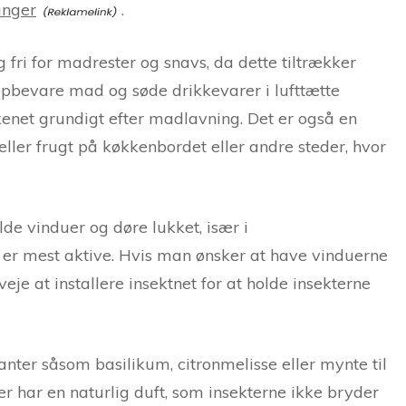
anger
.
g fri for madrester og snavs, da dette tiltrækker
 opbevare mad og søde drikkevarer i lufttætte
kenet grundigt efter madlavning. Det er også en
ller frugt på køkkenbordet eller andre steder, hvor
de vinduer og døre lukket, især i
er mest aktive. Hvis man ønsker at have vinduerne
veje at installere insektnet for at holde insekterne
ter såsom basilikum, citronmelisse eller mynte til
er har en naturlig duft, som insekterne ikke bryder