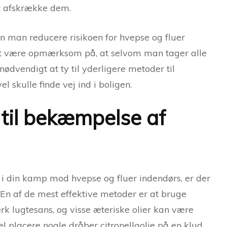
at afskrække dem.
an man reducere risikoen for hvepse og fluer
t at være opmærksom på, at selvom man tager alle
nødvendigt at ty til yderligere metoder til
l skulle finde vej ind i boligen.
 til bekæmpelse af
i din kamp mod hvepse og fluer indendørs, er der
 En af de mest effektive metoder er at bruge
ærk lugtesans, og visse æteriske olier kan være
 placere nogle dråber citronellaolie på en klud