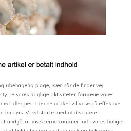
g ubehagelig plage, især når de finder vej
yrre vores daglige aktiviteter, forurene vores
d allergier. I denne artikel vil vi se på effektive
ndendørs. Vi vil starte med at diskutere
at undgå, at insekterne kommer ind i vores boliger.
er til at holde hvepse og fluer væk og bekæmpe