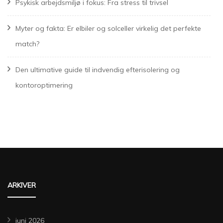
Psykisk arbejdsmiljø i fokus: Fra stress til trivsel
Myter og fakta: Er elbiler og solceller virkelig det perfekte
match?
Den ultimative guide til indvendig efterisolering og
kontoroptimering
ARKIVER
juni 2026