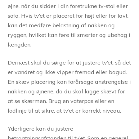
øjne, når du sidder i din foretrukne tv-stol eller
sofa. Hvis tv’et er placeret for højt eller for lavt,
kan det medføre belastning af nakken og
ryggen, hvilket kan føre til smerter og ubehag i
længden.
Dernæst skal du sørge for at justere tv’et, så det
er vandret og ikke vipper fremad eller bagud.
En skæv placering kan forårsage anstrengelse i
nakken og øjnene, da du skal kigge skævt for
at se skærmen. Brug en vaterpas eller en
lodlinje til at sikre, at tv’et er korrekt niveau.
Yderligere kan du justere
betragtningsafstanden til tv’et. Som en generel