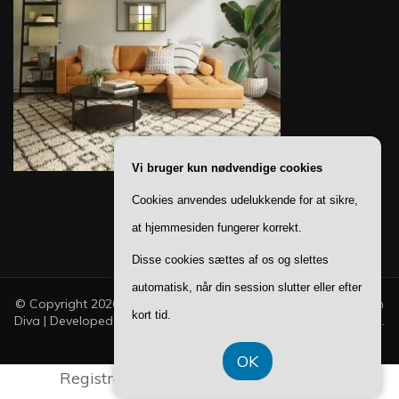
Vi bruger kun nødvendige cookies
Cookies anvendes udelukkende for at sikre,
at hjemmesiden fungerer korrekt.
Disse cookies sættes af os og slettes
automatisk, når din session slutter eller efter
© Copyright 2026
Ting Til Boligen
. All Rights Reserved.
Fashion
kort tid.
Diva | Developed By
Blossom Themes
. Powered by
WordPress
.
Privatlivspolitik
OK
Registreringsnummer DK 374 077 39